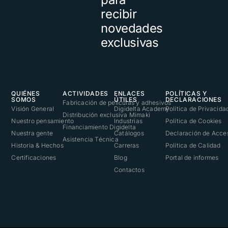
recibir
novedades
exclusivas
QUIÉNES
ACTIVIDADES
ENLACES
POLÍTICAS Y
SOMOS
ÚTILES
DECLARACIONES
Fabricación de películas y adhesivos
Visión General
Digidelta Academy
Política de Privacida
Distribución exclusiva Mimaki
Nuestro pensamiento
Industrias
Política de Cookies
Financiamiento Digidelta
Nuestra gente
Catálogos
Declaración de Acces
Asistencia Técnica
Historia & Hechos
Carreras
Política de Calidad
Certificaciones
Blog
Portal de informes
Contactos