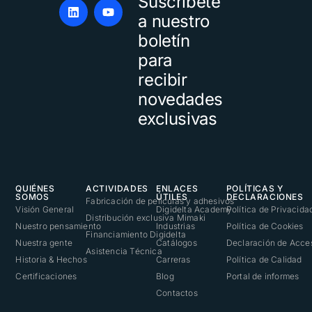
Suscríbete
Alternative:
a nuestro
boletín
para
recibir
novedades
exclusivas
QUIÉNES
ACTIVIDADES
ENLACES
POLÍTICAS Y
SOMOS
ÚTILES
DECLARACIONES
Fabricación de películas y adhesivos
Visión General
Digidelta Academy
Política de Privacida
Distribución exclusiva Mimaki
Nuestro pensamiento
Industrias
Política de Cookies
Financiamiento Digidelta
Nuestra gente
Catálogos
Declaración de Acces
Asistencia Técnica
Historia & Hechos
Carreras
Política de Calidad
Certificaciones
Blog
Portal de informes
Contactos