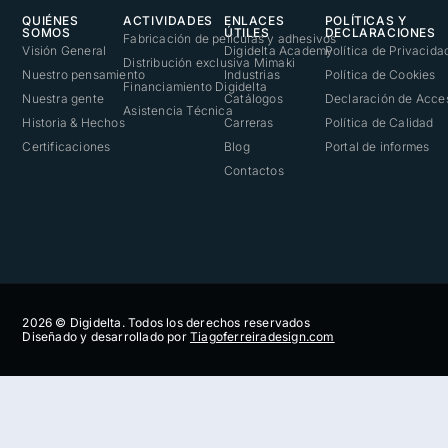
QUIÉNES
ACTIVIDADES
ENLACES
POLÍTICAS Y
SOMOS
ÚTILES
DECLARACIONES
Fabricación de películas y adhesivos
Visión General
Digidelta Academy
Política de Privacida
Distribución exclusiva Mimaki
Nuestro pensamiento
Industrias
Política de Cookies
Financiamiento Digidelta
Nuestra gente
Catálogos
Declaración de Acces
Asistencia Técnica
Historia & Hechos
Carreras
Política de Calidad
Certificaciones
Blog
Portal de informes
Contactos
2026 © Digidelta. Todos los derechos reservados
Diseñado y desarrollado por
Tiagoferreiradesign.com