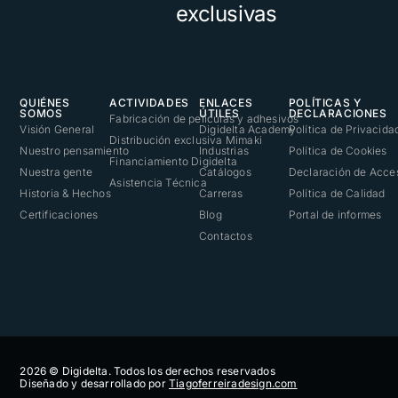
exclusivas
QUIÉNES
ACTIVIDADES
ENLACES
POLÍTICAS Y
SOMOS
ÚTILES
DECLARACIONES
Fabricación de películas y adhesivos
Visión General
Digidelta Academy
Política de Privacida
Distribución exclusiva Mimaki
Nuestro pensamiento
Industrias
Política de Cookies
Financiamiento Digidelta
Nuestra gente
Catálogos
Declaración de Acces
Asistencia Técnica
Historia & Hechos
Carreras
Política de Calidad
Certificaciones
Blog
Portal de informes
Contactos
2026 © Digidelta. Todos los derechos reservados
Diseñado y desarrollado por
Tiagoferreiradesign.com