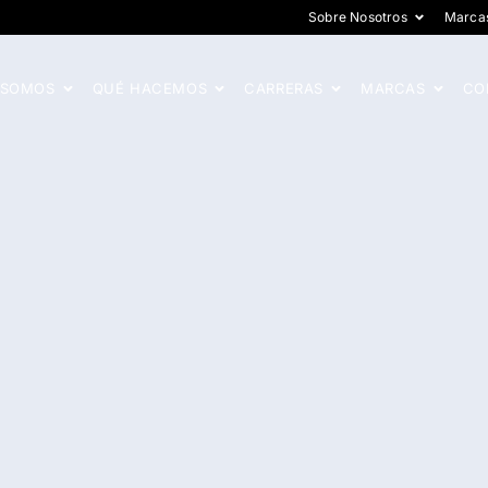
Sobre Nosotros
Marca
 SOMOS
QUÉ HACEMOS
CARRERAS
MARCAS
CO