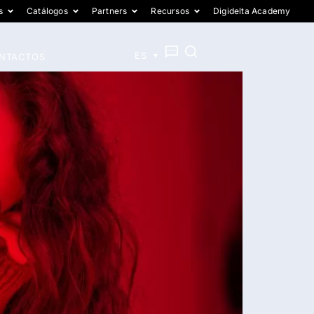
s
Catálogos
Partners
Recursos
Digidelta Academy
EN
ES
PT
NTACTOS