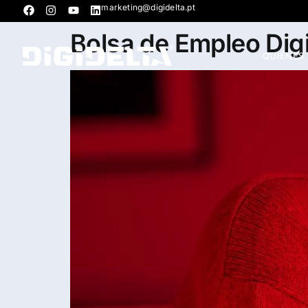
marketing@digidelta.pt
Bolsa de Empleo Dig
QUIÉNES